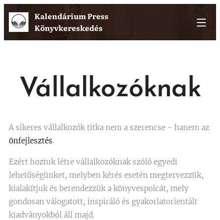
Kalendárium Press
Könyvkereskedés
Vállalkozóknak
A sikeres vállalkozók titka nem a szerencse - hanem az
önfejlesztés
.
Ezért hoztuk létre vállalkozóknak szóló egyedi
lehetőségünket, melyben kérés esetén megtervezzük,
kialakítjuk és berendezzük a könyvespolcát, mely
gondosan válogatott, inspiráló és gyakorlatorientált
kiadványokból áll majd.